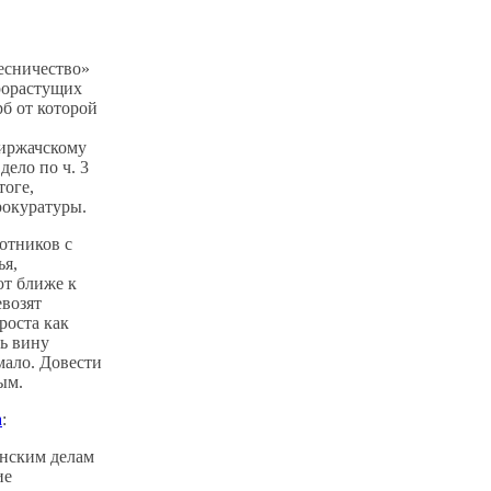
есничество»
рорастущих
б от которой
иржачскому
дело по ч. 3
тоге,
рокуратуры.
отников с
ья,
ют ближе к
евозят
роста как
ть вину
мало. Довести
ым.
а
:
анским делам
ие