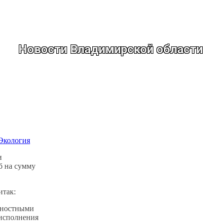
Новости Владимирской области
Экология
и
б на сумму
итак:
жностными
исполнения