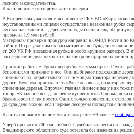
лесного законодательства.
Как стало известно в результате проверки:
В Кипревском участковом лесничестве ГКУ ВО «Киржачское л
неустановленными лицами осуществлена незаконная рубка сы
лесных насаждений – деревьев породы сосна и ель, общий ущер
превысил 1,9 млн рублей.
Материалы проверки прокурор направил в ОМВД России по К
району. По результатам их рассмотрения возбуждено уголовное 
ст. 260 УК РФ (незаконная рубка в особо крупном размере). В и
расследование дела находится на контроле природоохранной п
Принцип работы «чёрных лесорубов» весьма прост. Группа раб
бензопилами приходит в лес. Они выбирают подходящие дерев
спиливают их, обрабатывают и с помощью трактора перемеща
дороге. Вечером приезжают тяжёлые лесовозы, на которых пер
спиленные деревья. Впрочем, главная бизнес-идея у них тоже п
топор: «Краденое всегда дешевле купленного». Однако, доказа
браконьеров не так просто. Одних только поваленных стволов 
до суда дело можно, если черные лесорубы попадутся с поличн
Кстати, напомним нашим читателям, ранее «Владега»
сообщал
Ущерб превысил 700 тыс. рублей. Судебная коллегия по гражд
Владимирского областного суда оставила без изменения решен