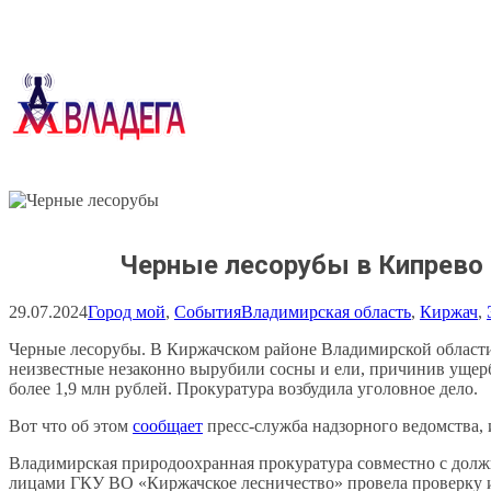
Перейти
к
содержимому
Черные лесорубы в Кипрево
29.07.2024
Город мой
, 
События
Владимирская область
, 
Киржач
, 
Черные лесорубы. В Киржачском районе Владимирской област
неизвестные незаконно вырубили сосны и ели, причинив ущер
более 1,9 млн рублей. Прокуратура возбудила уголовное дело.
Вот что об этом
сообщает
пресс-служба надзорного ведомства, 
Владимирская природоохранная прокуратура совместно с дол
лицами ГКУ ВО «Киржачское лесничество» провела проверку 