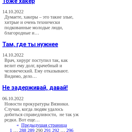
Тоже хакер
14.10.2022
Думаете, хакеры – это такие злые,
хитрые и очень технически
подкованные молодые люди,
благородные и…
Там, где ты нужнее
14.10.2022
Врач, хирург поступил так, как
велит ему долг, врачебный и
человеческий. Ему отказывают.
Видимо, дело…
Не задерживай, давай!
06.10.2022
Новости прокуратуры Вязники.
Случаи, когда людям удалось
добиться справедливости, не так уж
редки. Вот еще…
«
Предыдущая страница
1
…
288
289
290
291
292
…
296