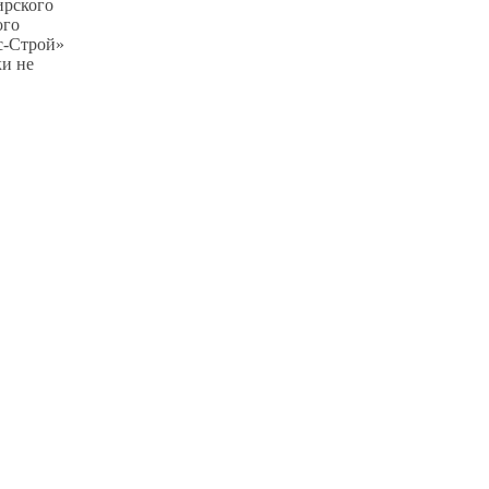
ирского
ого
с-Строй»
ки не