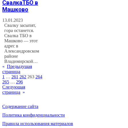
СвалкаТБО в
Машково
13.01.2023
Свалку засыпят,
гора останется.
Свалка ТБО в
Машково — этот
адрес в
Александровском
районе
Владимирской…
«
Предыдущая
страница
1
…
261
262
263
264
265
…
296
Следующая
страница
»
Содержание сайта
Политика конфиденциальности
Правила использования материалов