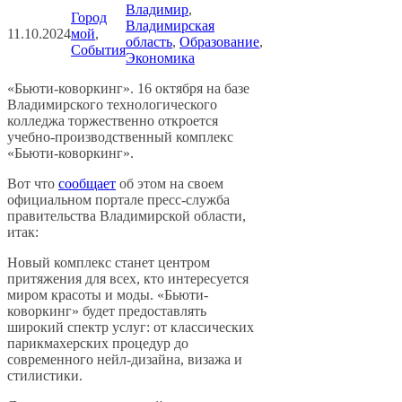
Владимир
, 
Город
Владимирская
11.10.2024
мой
, 
область
, 
Образование
, 
События
Экономика
«Бьюти-коворкинг». 16 октября на базе
Владимирского технологического
колледжа торжественно откроется
учебно-производственный комплекс
«Бьюти-коворкинг».
Вот что
сообщает
об этом на своем
официальном портале пресс-служба
правительства Владимирской области,
итак:
Новый комплекс станет центром
притяжения для всех, кто интересуется
миром красоты и моды. «Бьюти-
коворкинг» будет предоставлять
широкий спектр услуг: от классических
парикмахерских процедур до
современного нейл-дизайна, визажа и
стилистики.