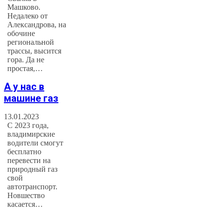
Машково.
Недалеко от
Александрова, на
обочине
региональной
трассы, высится
гора. Да не
простая,…
А у нас в
машине газ
13.01.2023
С 2023 года,
владимирские
водители смогут
бесплатно
перевести на
природный газ
свой
автотранспорт.
Новшество
касается…