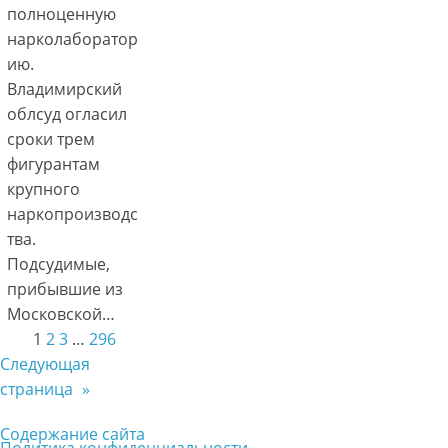
полноценную
нарколаборатор
ию.
Владимирский
облсуд огласил
сроки трем
фигурантам
крупного
наркопроизводс
тва.
Подсудимые,
прибывшие из
Московской…
1
2
3
…
296
Следующая
страница
»
Содержание сайта