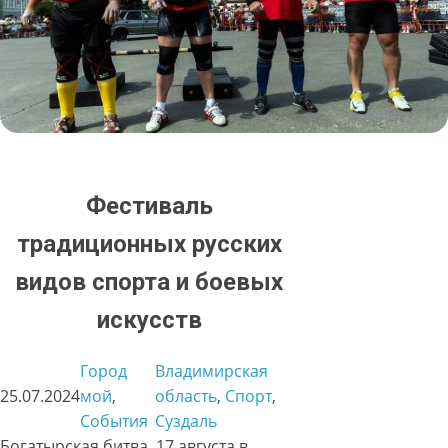
Фестиваль
традиционных русских
видов спорта и боевых
искусств
Город
Владимирская
25.07.2024
мой
, 
область
, 
Спорт
, 
События
Суздаль
Богатырская битва. 17 августа в