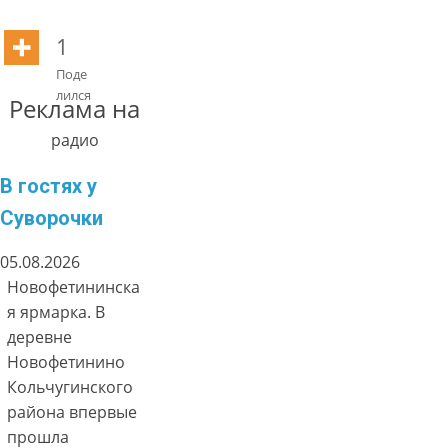
1
Поде
лился
Реклама на
радио
В гостях у
Суворочки
05.08.2026
Новофетининска
я ярмарка. В
деревне
Новофетинино
Кольчугинского
района впервые
прошла