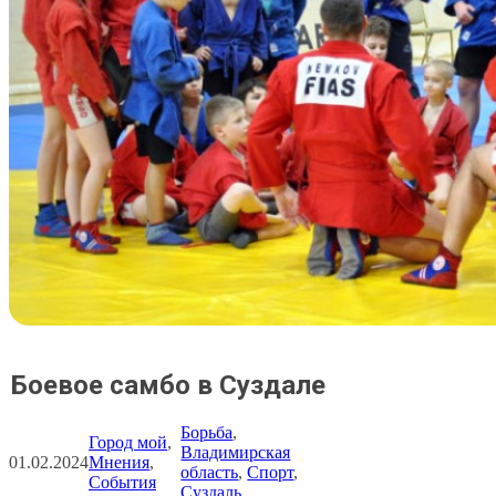
Боевое самбо в Суздале
Борьба
, 
Город мой
, 
Владимирская
01.02.2024
Мнения
, 
область
, 
Спорт
, 
События
Суздаль