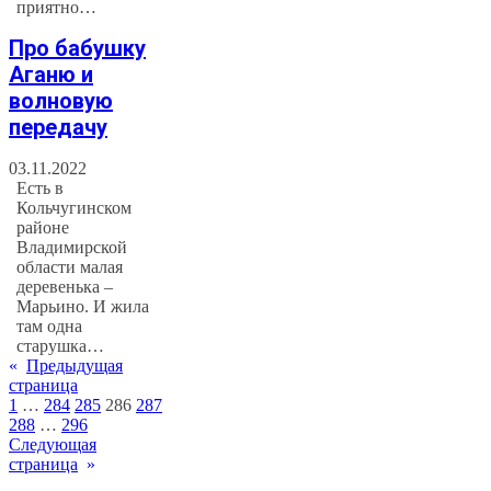
приятно…
Про бабушку
Аганю и
волновую
передачу
03.11.2022
Есть в
Кольчугинском
районе
Владимирской
области малая
деревенька –
Марьино. И жила
там одна
старушка…
«
Предыдущая
страница
1
…
284
285
286
287
288
…
296
Следующая
страница
»