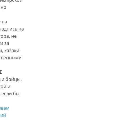
анр
 на
надпись на
ора, не
и за
, казаки
ственными
Е
ши бойцы.
кой и
 если бы