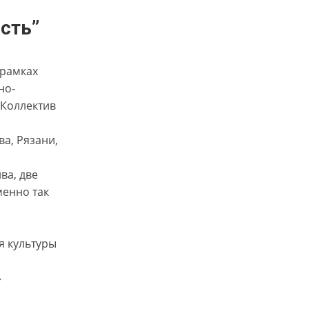
сть”
 рамках
но-
 Коллектив
а, Рязани,
ва, две
менно так
я культуры
»