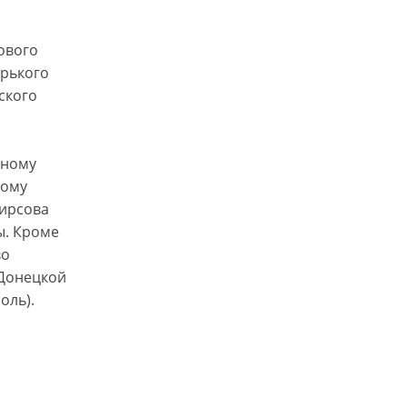
ового
орького
ского
ьному
ному
Фирсова
ы. Кроме
во
 Донецкой
оль).