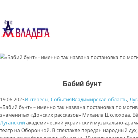
Перейти
к
содержимому
Бабий бунт
19.06.2023
Интересы
, 
События
Владимирская область
, 
Луг
«Бабий бунт» – именно так названа постановка по моти
знаменитых «Донских рассказов» Михаила Шолохова. Её
Луганский
академический украинский музыкально-драм
театр на Оборонной. В спектакле передан народный дух,
живая атмосфера казачьей жизни. 19 июня зрители Вла