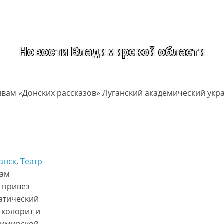
Новости Владимирской области
анск
, 
Театр
вам
 привез
атический
 колорит и
димирской