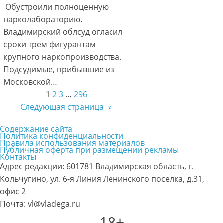
Обустроили полноценную
нарколабораторию.
Владимирский облсуд огласил
сроки трем фигурантам
крупного наркопроизводства.
Подсудимые, прибывшие из
Московской…
1
2
3
…
296
Следующая страница
»
Содержание сайта
Политика конфиденциальности
Правила использования материалов
Публичная оферта при размещении рекламы
Контакты
Адрес редакции: 601781 Владимирская область, г.
Кольчугино, ул. 6-я Линия Ленинского поселка, д.31,
офис 2
Почта: vl@vladega.ru
18+