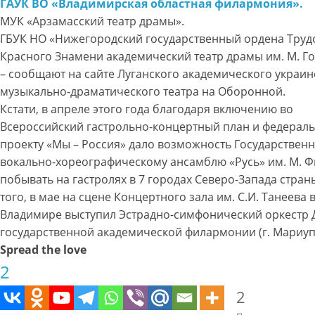
ГАУК ВО «Владимирская областная филармония».
МУК «Арзамасский театр драмы».
ГБУК НО «Нижегородский государственный ордена Труд
Красного Знамени академический театр драмы им. М. Г
– сообщают на сайте Луганского академического украин
музыкально-драматического театра на Оборонной.
Кстати, в апреле этого года благодаря включению во
Всероссийский гастрольно-концертный план и федерал
проекту «Мы – Россия» дало возможность Государствен
вокально-хореографическому ансамблю «Русь» им. М. 
побывать на гастролях в 7 городах Северо-Запада стран
того, в мае на сцене Концертного зала им. С.И. Танеева 
Владимире выступил Эстрадно-симфонический оркестр
государственной академической филармонии (г. Мариуп
Spread the love
2
2