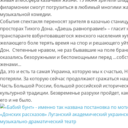
филармонии смогут погрузиться в любимый многими ж
музыкальной комедии.
События спектакля переносят зрителя в казачью станицу
просторах Тихого Дона. «Даешь равноправие!» – гласит 
транспаранте взбунтовавшегося женского населения хут
желающего боле терять время на спор и решающего уйт
Дон. Степенные нравом, не раз бывавшие на поле брани
оказались безоружными и беспомощными перед …соб
женами…
Да, это и есть та самая Украина, которую мы к счастью, Н
потеряли. За которую сейчас продолжают сражаться на
Часть Большой России, большой российской историчес
культурной традиции. Безвременье разрухи пройдет, как
его и не было.