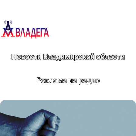
Перейти
к
содержимому
Новости Владимирской области
Реклама на радио