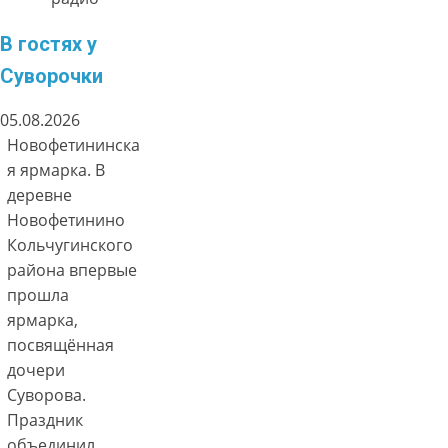
В гостях у
Суворочки
05.08.2026
Новофетининска
я ярмарка. В
деревне
Новофетинино
Кольчугинского
района впервые
прошла
ярмарка,
посвящённая
дочери
Суворова.
Праздник
объединил…