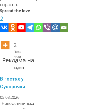
вырастет.
Spread the love
2
2
Поде
лили
Реклама на
сь
радио
В гостях у
Суворочки
05.08.2026
Новофетининска