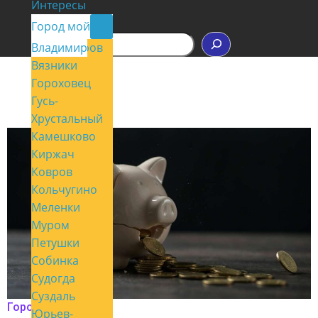
Интересы
Контакты
Город мой
П
Владимир
Александров
о
Вязники
и
с
Гороховец
к
Гусь-
Хрустальный
Камешково
Киржач
Ковров
Кольчугино
Меленки
Муром
Петушки
Собинка
Судогда
Суздаль
Город мой
Юрьев-