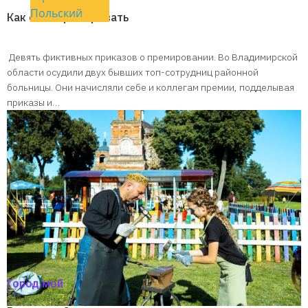
Польский
Как себя премировать
Девять фиктивных приказов о премировании. Во Владимирской
области осудили двух бывших топ-сотрудниц районной
больницы. Они начисляли себе и коллегам премии, подделывая
приказы и…
Город мой