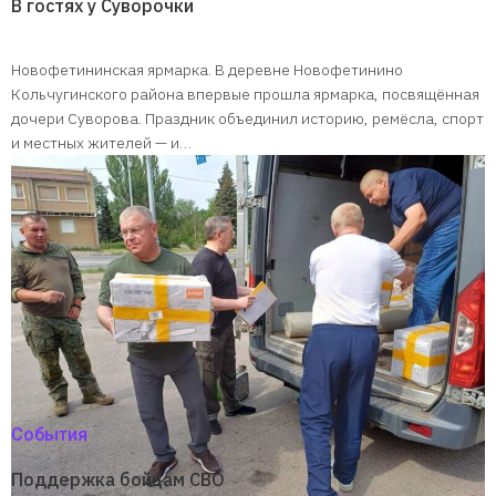
В гостях у Суворочки
Новофетининская ярмарка. В деревне Новофетинино
Кольчугинского района впервые прошла ярмарка, посвящённая
дочери Суворова. Праздник объединил историю, ремёсла, спорт
и местных жителей — и…
События
Поддержка бойцам СВО