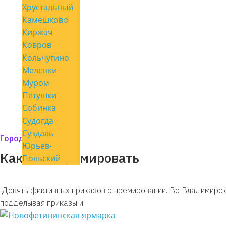
Хрустальный
Камешково
Киржач
Ковров
Кольчугино
Меленки
Муром
Петушки
Собинка
Судогда
Суздаль
Город мой
Юрьев-
Как себя премировать
Польский
Девять фиктивных приказов о премировании. Во Владимирско
подделывая приказы и…