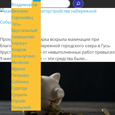
П
Владимир
Александров
о
Вязники
и
с
Гороховец
к
События
Гусь-
Хрустальный
Камешково
Прокурорская проверка вскрыла махинации при
Киржач
благоустройстве набережной городского озера в Гусь-
Ковров
Хрустальном. Ущерб от невыполненных работ превысил
Кольчугино
9 миллионов рублей — эти средства были…
Меленки
Муром
Петушки
Собинка
Судогда
Суздаль
Юрьев-
Польский