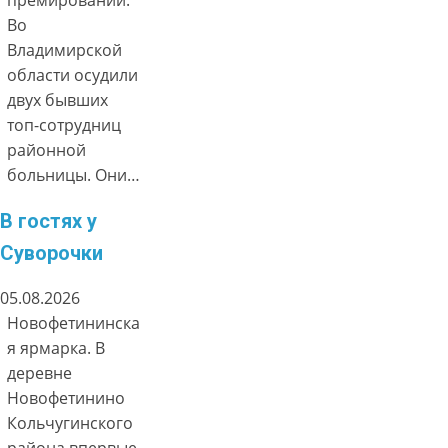
премировании.
Во
Владимирской
области осудили
двух бывших
топ-сотрудниц
районной
больницы. Они…
В гостях у
Суворочки
05.08.2026
Новофетининска
я ярмарка. В
деревне
Новофетинино
Кольчугинского
района впервые