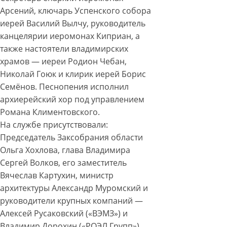
Арсений, ключарь Успенского собора
иерей Василий Вылчу, руководитель
канцелярии иеромонах Киприан, а
также настоятели владимирских
храмов — иереи Родион Чебан,
Николай Гоюк и клирик иерей Борис
Семёнов. Песнопения исполнил
архиерейский хор под управлением
Романа Климентовского.
На службе присутствовали:
Председатель Заксобрания области
Ольга Хохлова, глава Владимира
Сергей Волков, его заместитель
Вячеслав Картухин, министр
архитектуры Александр Муромский и
руководители крупных компаний —
Алексей Русаковский («ВЭМЗ») и
Владимир Дорохин («РОЭЛ Групп»).