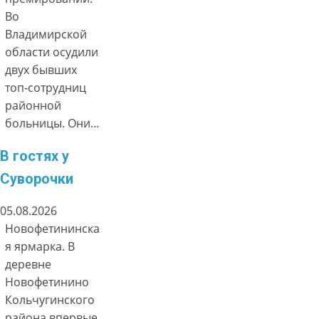
Во
Владимирской
области осудили
двух бывших
топ-сотрудниц
районной
больницы. Они…
В гостях у
Суворочки
05.08.2026
Новофетининска
я ярмарка. В
деревне
Новофетинино
Кольчугинского
района впервые