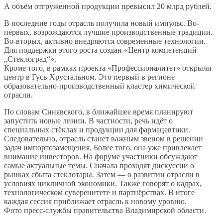
А объём отгруженной продукции превысил 20 млрд рублей.
В последние годы отрасль получила новый импульс. Во-
первых, возрождаются лучшие производственные традиции.
Во-вторых, активно внедряются современные технологии.
Для поддержки этого роста создан «Центр компетенций
„Стеклоград“».
Кроме того, в рамках проекта «Профессионалитет» открыли
центр в Гусь-Хрустальном. Это первый в регионе
образовательно-производственный кластер химической
отрасли.
По словам Синявского, в ближайшее время планируют
запустить новые линии. В частности, речь идёт о
специальных стёклах и продукции для фармацевтики.
Следовательно, отрасль станет важным звеном в решении
задач импортозамещения. Более того, она уже привлекает
внимание инвесторов. На форуме участники обсуждают
самые актуальные темы. Сначала проходят дискуссии о
рынках сбыта стеклотары. Затем — о развитии отрасли в
условиях цикличной экономики. Также говорят о кадрах,
технологическом суверенитете и партнёрствах. В итоге
каждая сессия приближает отрасль к новому уровню.
Фото пресс-службы правительства Владимирской области.