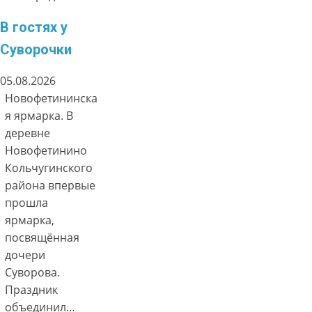
В гостях у
Суворочки
05.08.2026
Новофетининска
я ярмарка. В
деревне
Новофетинино
Кольчугинского
района впервые
прошла
ярмарка,
посвящённая
дочери
Суворова.
Праздник
объединил…