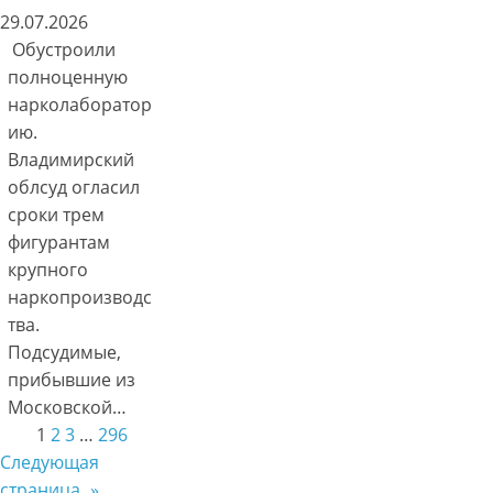
29.07.2026
Обустроили
полноценную
нарколаборатор
ию.
Владимирский
облсуд огласил
сроки трем
фигурантам
крупного
наркопроизводс
тва.
Подсудимые,
прибывшие из
Московской…
1
2
3
…
296
Следующая
страница
»