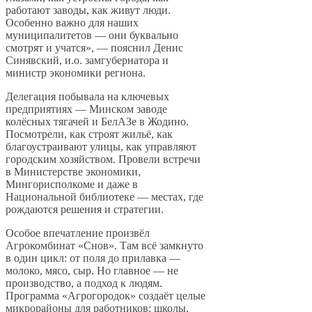
работают заводы, как живут люди.
Особенно важно для наших
муниципалитетов — они буквально
смотрят и учатся», — пояснил Денис
Синявский, и.о. замгубернатора и
министр экономики региона.
Делегация побывала на ключевых
предприятиях — Минском заводе
колёсных тягачей и БелАЗе в Жодино.
Посмотрели, как строят жильё, как
благоустраивают улицы, как управляют
городским хозяйством. Провели встречи
в Министерстве экономики,
Мингорисполкоме и даже в
Национальной библиотеке — местах, где
рождаются решения и стратегии.
Особое впечатление произвёл
Агрокомбинат «Снов». Там всё замкнуто
в один цикл: от поля до прилавка —
молоко, мясо, сыр. Но главное — не
производство, а подход к людям.
Программа «Агрогородок» создаёт целые
микрорайоны для работников: школы,