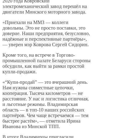
2020 года Ковровский
электромеханический завод перешёл на
двигатели Минского моторного завода.
«Приехали на ММЗ — коллеги
довольны. Это не просто поставки, это
доверие. Наши предприятия, безусловно,
надёжные и перспективные партнёры»,
— уверен мэр Коврова Сергей Сидорин.
Кроме того, на встрече в Торгово-
промышленной палате Беларуси стороны
обсудили, как выйти за рамки простой
купли-продажи.
«“Купи-продай” — это вчерашний день.
Нам нужны совместные цепочки,
кооперация. Тысяча километров — не
расстояние. У нас и логистика отличная,
и льготные режимы. Владимирская
область — в топ-10 наших российских
партнёров. Чем чаще встречаемся — тем
быстрее растём», — отметила Ирина
Иванова из Минской ТПП.
В итоге Владимирцы пригласили