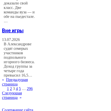
доказали свой
класс. Две
команды вуза — и
обе на пьедестале.
…
Вне игры
13.07.2026
В Александрове
судят семерых
участников
подпольного
игорного бизнеса.
Доход группы за
четыре года
превысил 16,5…
«
Предыдущая
страница
1
2
3
4
5
…
296
Следующая
страница
»
Содержание сайта