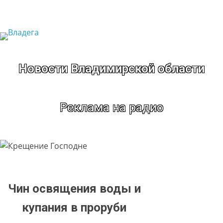
Перейти
к
содержимому
Новости Владимирской области
Реклама на радио
Чин освящения воды и
купания в проруби