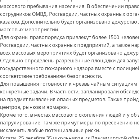
массового пребывания населения. В обеспечении право
сотрудников ОМВД, Росгвардии, частных охранных орга
казаков. Дополнительно будет организовано дежурство 
массовых мероприятий.
Для охраны правопорядка привлекут более 1500 человек
Росгвардии, частных охранных предприятий, а также на
всех массовых мероприятиях будет организовано дежур
Отдельно определены разрешённые площадки для запус
государственного пожарного надзора вместе с полицие
соответствие требованиям безопасности.
Для повышения готовности к чрезвычайным ситуациям
конкретные задачи. В частности, запланировали обсле
на предмет выявления опасных предметов. Также пройд
центров, рынков и ярмарок.
Кроме того, в местах массового скопления людей и у о
патрулирование. Там же примут меры по пресечению н
исключить любые потенциальные риски.
Кстати, 25 декабря 35 школьников из Владимирской облас