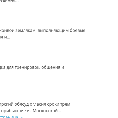
й конвой землякам, выполняющим боевые
ия и…
дка для тренировок, общения и
ский облсуд огласил сроки трем
, прибывшие из Московской…
страница
»