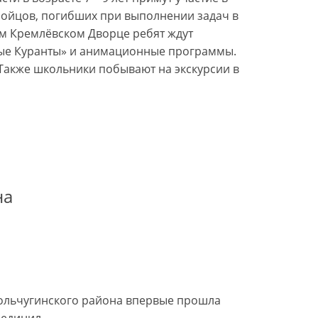
бойцов, погибших при выполнении задач в
м Кремлёвском Дворце ребят ждут
ные Куранты» и анимационные программы.
Также школьники побывают на экскурсии в
на
ольчугинского района впервые прошла
ъединил…