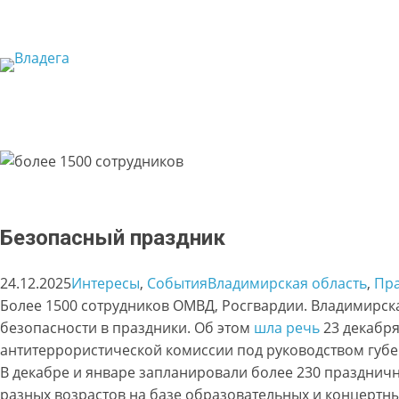
Перейти
к
содержимому
Безопасный праздник
24.12.2025
Интересы
, 
События
Владимирская область
, 
Пр
Более 1500 сотрудников ОМВД, Росгвардии. Владимирска
безопасности в праздники. Об этом
шла речь
23 декабря
антитеррористической комиссии под руководством губе
В декабре и январе запланировали более 230 празднич
разных возрастов на базе образовательных и концертны