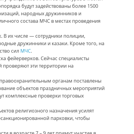
порядка будут задействованы более 1500
низаций, народных дружинников и
личного состава МЧС в местах проведения
. В их числе — сотрудники полиции,
родные дружинники и казаки. Кроме того, на
ство сил
МЧС
.
ка фейерверков. Сейчас специалисты
й проверяют эти территории на
 правоохранительным органам поставлены
дование объектов праздничных мероприятий
ут комплексные проверки торговых
бъектов религиозного назначения усилят
есанкционированной парковки, чтобы
ти в возрасте 7 – 9 лет примут участие в