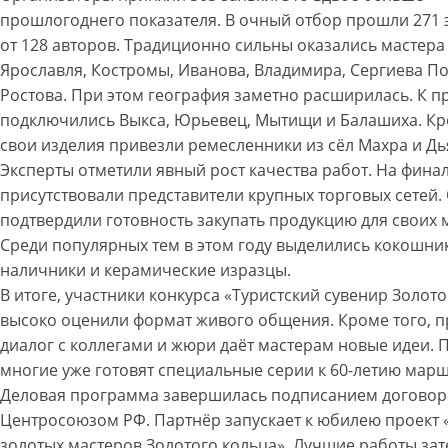
прошлогоднего показателя. В очный отбор прошли 271 
от 128 авторов. Традиционно сильны оказались мастера
Ярославля, Костромы, Иванова, Владимира, Сергиева По
Ростова. При этом география заметно расширилась. К п
подключились Выкса, Юрьевец, Мытищи и Балашиха. Кр
свои изделия привезли ремесленники из сёл Махра и Дь
Эксперты отметили явный рост качества работ. На фина
присутствовали представители крупных торговых сетей.
подтвердили готовность закупать продукцию для своих 
Среди популярных тем в этом году выделились кокошни
наличники и керамические изразцы.
В итоге, участники конкурса «Туристский сувенир Золот
высоко оценили формат живого общения. Кроме того, 
диалог с коллегами и жюри даёт мастерам новые идеи. 
многие уже готовят специальные серии к 60-летию марш
Деловая программа завершилась подписанием договор
Центросоюзом РФ. Партнёр запускает к юбилею проект 
золотых мастеров Золотого кольца». Лучшие работы за