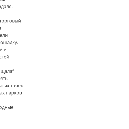
здале.
 торговый
а
тели
лощадку.
й и
стей
бщала”
ять
ных точек.
ых парков
и
родные