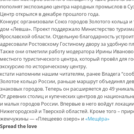
пополнят экспозицию центра народных промыслов в Су
Центр открылся в декабре прошлого года.
Конкурс организовали Союз городов Золотого кольца и
дом «Левша». Проект поддержало Министерство туризм
Ярославской области. Отдельную благодарность устрои
адресовали Ростовскому Гостиному двору за удобную п
Также они отметили работу модератора Ирины Иваново
местного туристического центра, который провёл для го
экскурсию по историческому центру.
кстати напомним нашим читателям, ранее Владега “соо
Золотое кольцо России, раньше маршрут объединял дев
знаковых городов. Теперь он расширяется до 49 уникаль
От древних столиц и купеческих центров до национальн
и малых городов России. Впервые в него войдут локаци
Нижегородской и Тверской областей. Кроме того – при
жемчужины — «Плещеево озеро» и
«Мещёра»
Spread the love