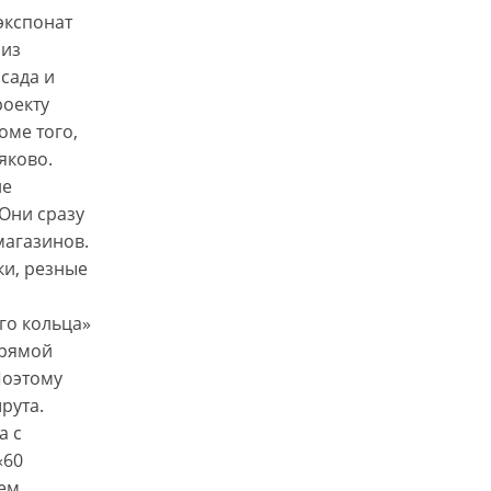
экспонат
 из
сада и
роекту
оме того,
яково.
ле
 Они сразу
магазинов.
ки, резные
ого кольца»
прямой
Поэтому
рута.
а с
«60
тем