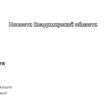
Новости Владимирской области
ев
оказало
овой