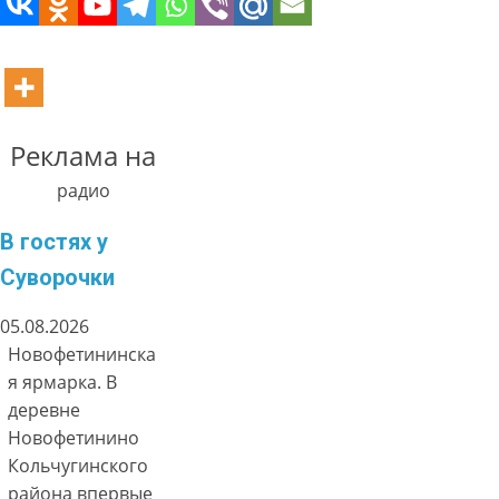
Реклама на
радио
В гостях у
Суворочки
05.08.2026
Новофетининска
я ярмарка. В
деревне
Новофетинино
Кольчугинского
района впервые