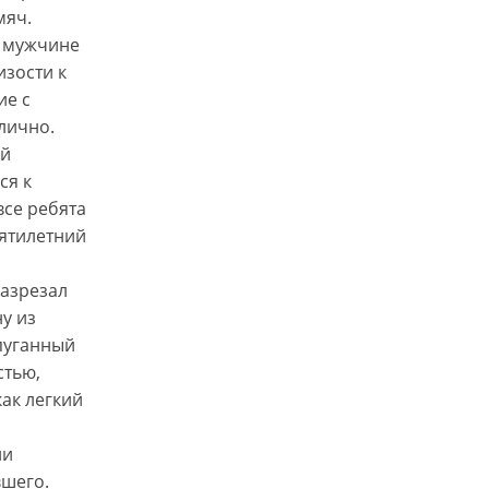
мяч.
: мужчине
изости к
ие с
 лично.
ый
ся к
все ребята
сятилетний
разрезал
у из
спуганный
стью,
ак легкий
ли
вшего.