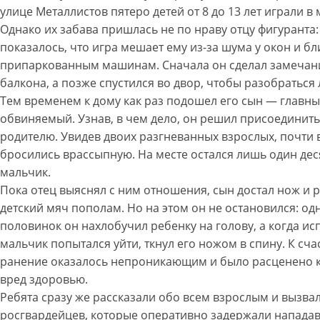
улице Металлистов пятеро детей от 8 до 13 лет играли в 
Однако их забава пришлась не по нраву отцу фигуранта
показалось, что игра мешает ему из-за шума у окон и бл
припаркованным машинам. Сначала он сделал замечан
балкона, а позже спустился во двор, чтобы разобраться
Тем временем к дому как раз подошел его сын — главн
обвиняемый. Узнав, в чем дело, он решил присоединить
родителю. Увидев двоих разгневанных взрослых, почти 
бросились врассыпную. На месте остался лишь один де
мальчик.
Пока отец выяснял с ним отношения, сын достал нож и 
детский мяч пополам. Но на этом он не остановился: одн
половинок он нахлобучил ребенку на голову, а когда и
мальчик попытался уйти, ткнул его ножом в спину. К сча
ранение оказалось непроникающим и было расценено к
вред здоровью.
Ребята сразу же рассказали обо всем взрослым и вызва
росгвардейцев, которые оперативно задержали напада