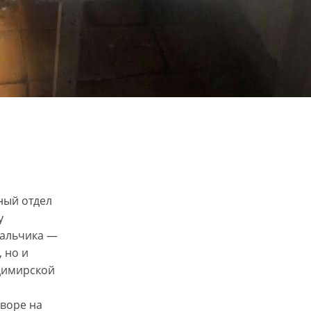
ный отдел
у
мальчика —
 но и
димирской
дворе на