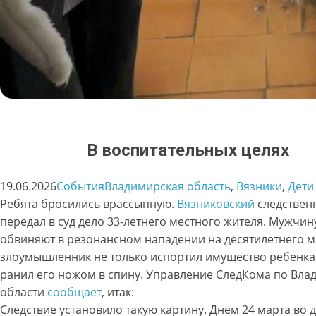
В воспитательных целях
19.06.2026
События
Владимирская область
, 
Вязники
, 
Дети
Ребята бросились врассыпную.
Вязниковский
следствен
передал в суд дело 33-летнего местного жителя. Мужчин
обвиняют в резонансном нападении на десятилетнего 
злоумышленник не только испортил имущество ребенка,
ранил его ножом в спину. Управление СледКома по Вла
области
сообщает
, итак:
Следствие установило такую картину. Днем 24 марта во 