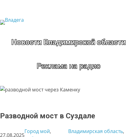
Перейти
к
содержимому
Новости Владимирской области
Реклама на радио
Разводной мост в Суздале
Город мой
, 
Владимирская область
, 
27.08.2025