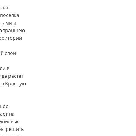
тва.
 поселка
стями и
ую траншею
ерритории
ый слой
ли в
где растет
 в Красную
ьшое
ает на
виниевые
бы решить