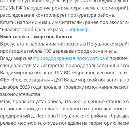
вопрос об уголовном деле. В результате возбудили дело 
262 УК РФ (нарушение режима охраняемых территорий).
расследование контролирует прокуратура района.
Кстати, напомним нашим читателям, ранее про экологи
“Владега” сообщала не раза,
например
:
Вместо леса – мертвое болото
В результате заболачивания земель в Петушинском рай
произошла гибель 103 деревьев пород сосна и ель.
Владимирская
природоохранная прокуратура
с привле
специалистов Министерства природопользования и эко
Владимирской области, ГКУ ВО «Заречное лесничество»
ФБУ «Рослесозащита» «ЦЗЛ Владимирской области» в н
декабре 2023 года провела проверку исполнения лесно
законодательства.
Итак, проверка установила, что неочищенные сточные в
хозяйственной деятельности одного из промышленных
предприятий д. Леоново Петушинского района сбрасыв
рельеф местности, откуда попадали на территорию лесн