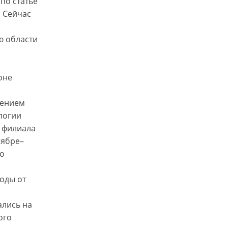
по статье
 Сейчас
ю области
оне
чением
логии
, филиала
оябре–
го
оды от
ались на
ого