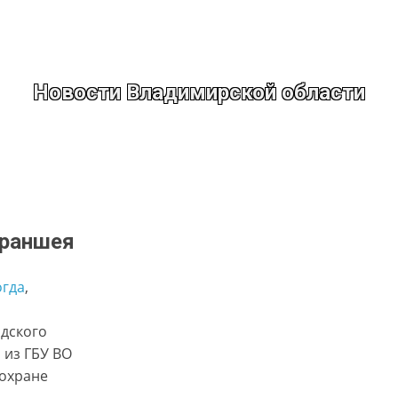
Новости Владимирской области
траншея
огда
, 
одского
 из ГБУ ВО
 охране