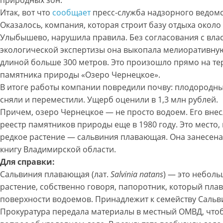
Итак, вот что
сообщает
пресс-служба надзорного ведомс
Оказалось, компания, которая строит базу отдыха около
Улыбышево, нарушила правила. Без согласования с вла
экологической экспертизы она выкопала мелиоративн
длиной больше 300 метров. Это произошло прямо на т
памятника природы «Озеро Чернецкое».
В итоге работы компании повредили почву: плодородн
сняли и переместили. Ущерб оценили в 1,3 млн рублей.
Причем, озеро Чернецкое — не просто водоем. Его внес
реестр памятников природы еще в 1980 году. Это место, 
редкое растение — сальвиния плавающая. Она занесена
книгу Владимирской области.
Для справки:
Сальвиния плавающая (лат.
Salvinia natans
) — это небол
растение, собственно говоря, папоротник, который плав
поверхности водоемов. Принадлежит к семейству Саль
Прокуратура передала материалы в местный ОМВД, что