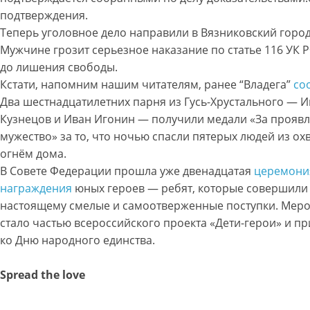
подтверждения.
Теперь уголовное дело направили в Вязниковский город
Мужчине грозит серьезное наказание по статье 116 УК Р
до лишения свободы.
Кстати, напомним нашим читателям, ранее “Владега”
со
Два шестнадцатилетних парня из Гусь-Хрустального — 
Кузнецов и Иван Игонин — получили медали «За прояв
мужество» за то, что ночью спасли пятерых людей из о
огнём дома.
В Совете Федерации прошла уже двенадцатая
церемони
награждения
юных героев — ребят, которые совершили 
настоящему смелые и самоотверженные поступки. Мер
стало частью всероссийского проекта «Дети-герои» и п
ко Дню народного единства.
Spread the love