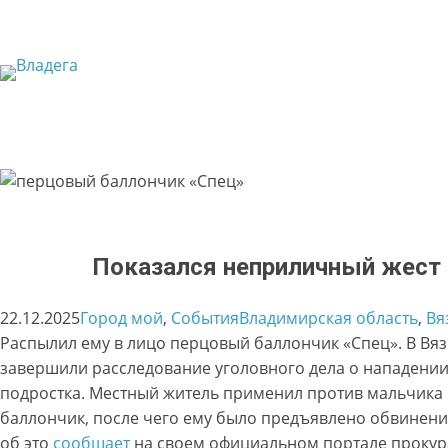
Перейти
к
содержимому
Показался неприличный жест
22.12.2025
Город мой
, 
События
Владимирская область
, 
Вя
Распылил ему в лицо перцовый баллончик «Спец». В Вя
завершили расследование уголовного дела о нападении
подростка. Местный житель применил против мальчика
баллончик, после чего ему было предъявлено обвинение
об это
сообщает
на своем официальном портале прокур