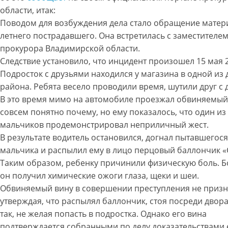
области, итак:
Поводом для возбуждения дела стало обращение матери
летнего пострадавшего. Она встретилась с заместителе
прокурора Владимирской области.
Следствие установило, что инцидент произошел 15 мая 2
Подросток с друзьями находился у магазина в одной из
района. Ребята весело проводили время, шутили друг с 
В это время мимо на автомобиле проезжал обвиняемый
совсем понятно почему, но ему показалось, что один из
мальчиков продемонстрировал неприличный жест.
В результате водитель остановился, догнал пытавшегос
мальчика и распылил ему в лицо перцовый баллончик «
Таким образом, ребенку причинили физическую боль. Бо
он получил химические ожоги глаза, щеки и шеи.
Обвиняемый вину в совершении преступления не призн
утверждая, что распылял баллончик, стоя посреди двора
так, не желая попасть в подростка. Однако его вина
подтверждается собранными по делу доказательствами.