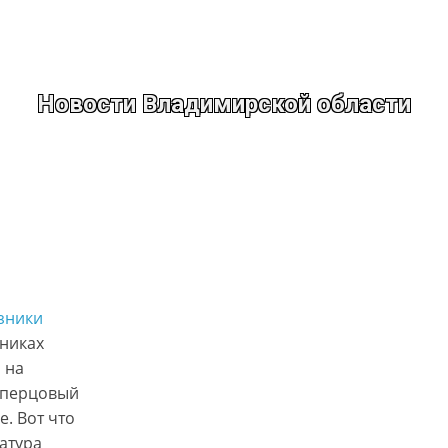
Новости Владимирской области
зники
зниках
 на
 перцовый
. Вот что
атура