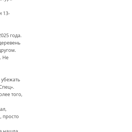
 13-
м
025 года.
 деревень
другом.
. Не
я убежать
Спец».
лее того,
ал,
, просто
е нашла