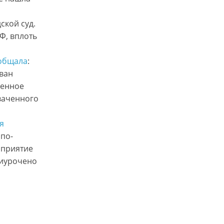
ской суд.
Ф, вплоть
общала
:
Иван
ленное
хваченного
я
по-
оприятие
риурочено