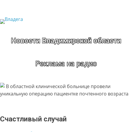
Перейти
к
содержимому
Новости Владимирской области
Реклама на радио
Счастливый случай