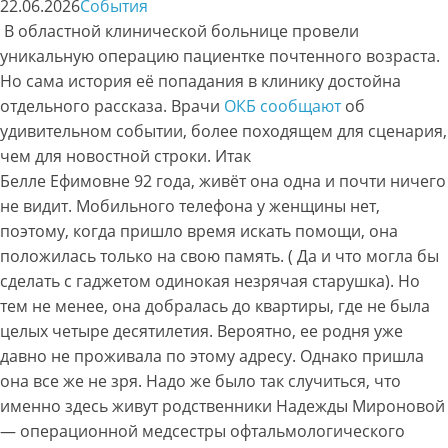
22.06.2026
События
В областной клинической больнице провели
уникальную операцию пациентке почтенного возраста.
Но сама история её попадания в клинику достойна
отдельного рассказа. Врачи
ОКБ
сообщают
об
удивительном событии, более походящем для сценария,
чем для новостной строки. Итак
Белле Ефимовне 92 года, живёт она одна и почти ничего
не видит. Мобильного телефона у женщины нет,
поэтому, когда пришло время искать помощи, она
положилась только на свою память. ( Да и что могла бы
сделать с гаджетом одинокая незрячая старушка). Но
тем не менее, она добралась до квартиры, где не была
целых четыре десятилетия. Вероятно, ее родня уже
давно не проживала по этому адресу. Однако пришла
она все же не зря. Надо же было так случиться, что
именно здесь живут родственники Надежды Мироновой
— операционной медсестры офтальмологического