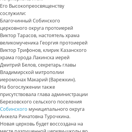
Его Высокопреосвященству
сослужили:
Благочинный Собинского
церковного округа протоиерей
Виктор Тарасов, настоятель храма
великомученика Георгия протоиерей
Виктор Трифонов, клирик Казанского
храма города Лакинска иерей
Дмитрий Белов, секретарь главы
Владимирской митрополии
иеромонах Макарий (Варежкин).
На богослужении также
присутствовала глава администрации
Березовского сельского поселения
Собинского
муниципального округа
Анжела Ринатовна Турочкина.
Новая церковь будет воссоздана на
месте разрушенной церкви-школы во