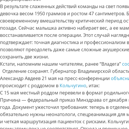
В результате слаженных действий команды на свет появ
девочка весом 1950 граммов и ростом 47 сантиметров. 
своевременному вмешательству критический период ос
позади. Сейчас малышка активно набирает вес, а ее ма
восстанавливается после операции. Этот случай нагляд
подтверждает: точная диагностика и профессионализм 
позволяют преодолеть даже самые сложные акушерские
сохранить две жизни.
Кстати, напомним нашим читателям, ранее “Владега”
со
Отделение сохранят. Губернатор Владимирской област
Александр Авдеев 21 мая на пресс-конференции
объясн
происходит с роддомом в
Кольчугино
, итак:
С 15 мая местный роддом перевели в формат родильного
Причина — федеральный приказ Минздрава от декабря
года. Документ ужесточил требования: теперь в отделен
обязательно нужны неонатологи, спецреанимация для 
и четкая маршрутизация пациенток с рисками. Кольчуг
всему этому пока не соответствует. Отсюда и временное