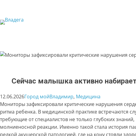
Перейти
к
содержимому
Сейчас малышка активно набирает
12.06.2026
Город мой
Владимир
, 
Медицина
Мониторы зафиксировали критические нарушения серд
ритма ребенка. В медицинской практике встречаются сл
требующие от специалистов не только глубоких знаний, 
молниеносной реакции. Именно такой стала история па
редкой акушерской патологией, где на кону стояли здор