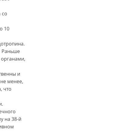
 со
о 10
дотропина.
. Раньше
 органами,
твенны и
 не менее,
, что
и.
ечного
у на 38-й
тивном