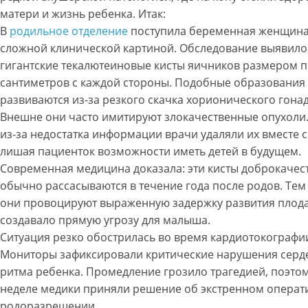
матери и жизнь ребенка. Итак:
В
родильное отделение
поступила беременная женщина
сложной клинической картиной. Обследование выявило
гигантские текалютеиновые кисты яичников размером п
сантиметров с каждой стороны. Подобные образования
развиваются из-за резкого скачка хорионического гона
Внешне они часто имитируют злокачественные опухоли
из-за недостатка информации врачи удаляли их вместе с
лишая пациенток возможности иметь детей в будущем.
Современная медицина доказала: эти кисты доброкачес
обычно рассасываются в течение года после родов. Тем
они провоцируют выраженную задержку развития плода
создавало прямую угрозу для малыша.
Ситуация резко обострилась во время кардиотокографи
Мониторы зафиксировали критические нарушения серд
ритма ребенка. Промедление грозило трагедией, поэтом
неделе медики приняли решение об экстренном опера
родоразрешении.