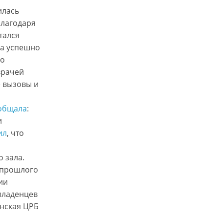
илась
Благодаря
тался
ма успешно
но
врачей
 вызовы и
общала
:
и
ил
, что
 зала.
 прошлого
ии
младенцев
инская ЦРБ