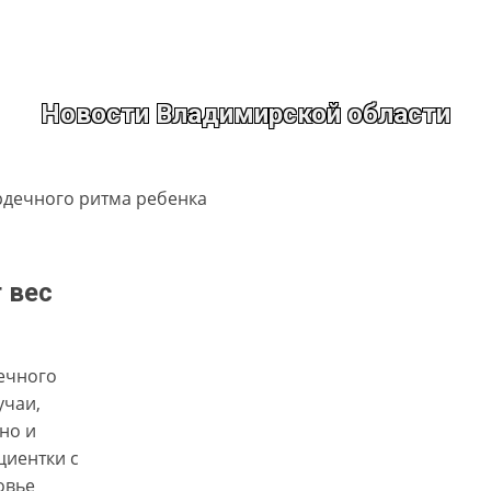
Новости Владимирской области
 вес
ечного
учаи,
но и
циентки с
овье