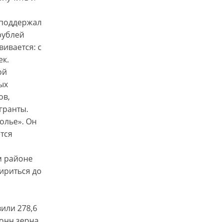
 поддержал
рублей
ивается: с
ек.
ой
ых
ов,
гранты.
олье». Он
тся
м районе
ириться до
или 278,6
онн зерна,