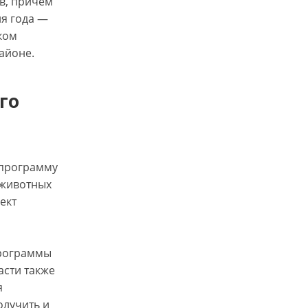
ов, причём
ия года —
ком
айоне.
го
 программу
 животных
ект
Программы
асти также
я
олучить и