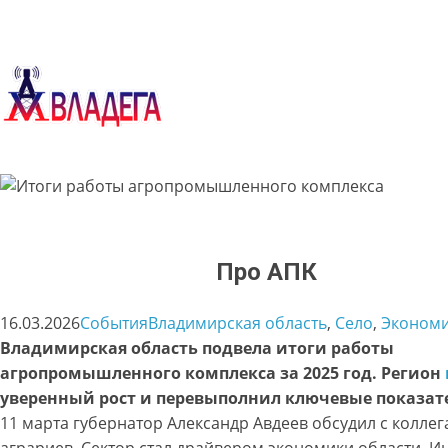
Перейти
к
содержимому
Про АПК
16.03.2026
События
Владимирская область
, 
Село
, 
Эконом
Владимирская область подвела итоги работы
агропромышленного комплекса за 2025 год. Регион
уверенный рост и перевыполнил ключевые показат
11 марта губернатор Александр Авдеев обсудил с коллег
аграриев. Сектор стал драйвером экономики области. И