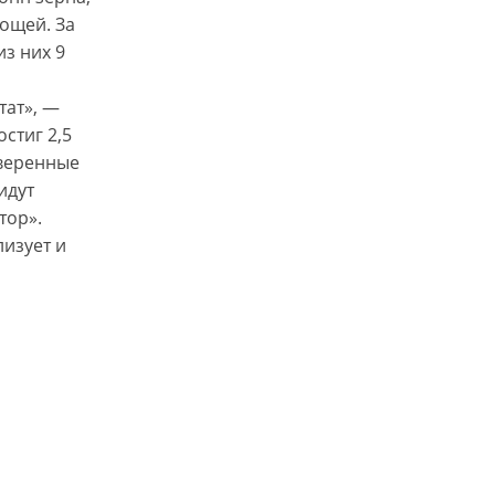
вощей. За
из них 9
тат», —
стиг 2,5
оверенные
идут
тор».
изует и