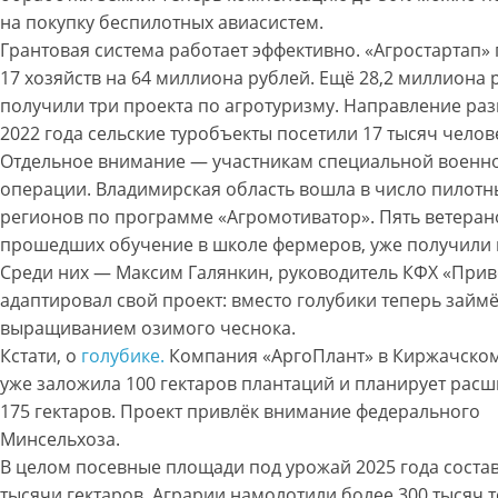
на покупку беспилотных авиасистем.
Грантовая система работает эффективно. «Агростартап»
17 хозяйств на 64 миллиона рублей. Ещё 28,2 миллиона 
получили три проекта по агротуризму. Направление разв
2022 года сельские туробъекты посетили 17 тысяч челов
Отдельное внимание — участникам специальной военн
операции. Владимирская область вошла в число пилотн
регионов по программе «Агромотиватор». Пять ветеран
прошедших обучение в школе фермеров, уже получили 
Среди них — Максим Галянкин, руководитель КФХ «Прив
адаптировал свой проект: вместо голубики теперь займё
выращиванием озимого чеснока.
Кстати, о
голубике.
Компания «АргоПлант» в Киржачско
уже заложила 100 гектаров плантаций и планирует расш
175 гектаров. Проект привлёк внимание федерального
Минсельхоза.
В целом посевные площади под урожай 2025 года состав
тысячи гектаров. Аграрии намолотили более 300 тысяч т