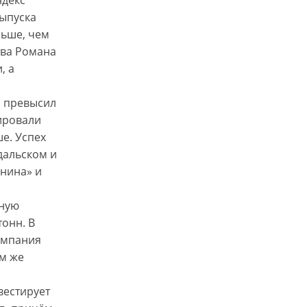
выпуска
льше, чем
тва Романа
, а
й превысил
нировали
ше. Успех
дальском и
енина» и
ьную
тонн. В
омпания
ам же
вестирует