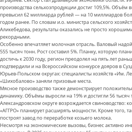
производства сельхозпродукции достиг 109,5%. Объём 
превысил 62 миллиарда рублей — на 10 миллиардов бо
годом ранее. По словам и.о. министра сельского хозяйс
Аликебедова, результаты оказались не просто хорошими
рекордными.
Особенно впечатляет молочная отрасль. Валовый надо
555 тысяч тонн. Рост составил 5%. Планку, которую пла
достичь к 2030 году, регион преодолел на пять лет рань
подтвердили и на Всероссийском конкурсе дояров в Суз
Юрьев-Польском округах: специалисты хозяйств «Им. Л
«Шихобалово» заняли призовые места.
Мясное производство также демонстрирует положител
динамику. Объёмы выросли на 19% и достигли 56 тысяч 
Александровском округе возрождается свиноводство: к
«АГГРО» планирует расширять мощности. Кроме того, т
построят завод по переработке козьего молока.
Несмотря на экономические вызовы, бизнес активно ин