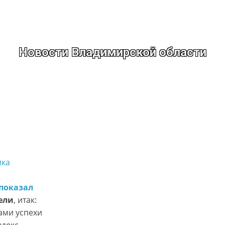
Новости Владимирской области
ика
показал
ели
, итак:
ами успехи
ндекс