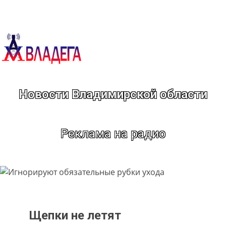
Перейти
к
содержимому
Новости Владимирской области
Реклама на радио
Щепки не летят