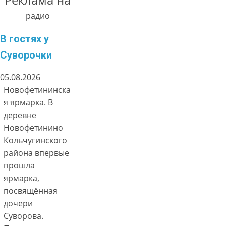
радио
В гостях у
Суворочки
05.08.2026
Новофетининска
я ярмарка. В
деревне
Новофетинино
Кольчугинского
района впервые
прошла
ярмарка,
посвящённая
дочери
Суворова.