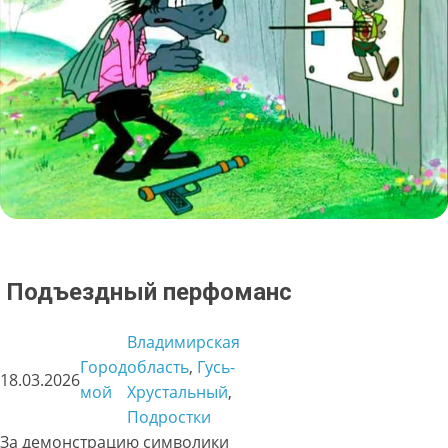
Подъездный перфоманс
Владимирская
Город
область
, 
Гусь-
18.03.2026
мой
Хрустальный
, 
Подростки
За демонстрацию символики