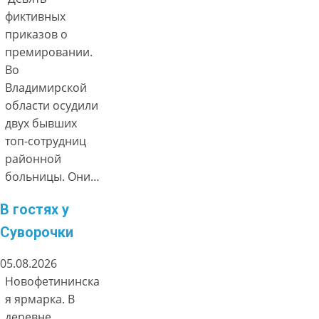
фиктивных
приказов о
премировании.
Во
Владимирской
области осудили
двух бывших
топ-сотрудниц
районной
больницы. Они…
В гостях у
Суворочки
05.08.2026
Новофетининска
я ярмарка. В
деревне