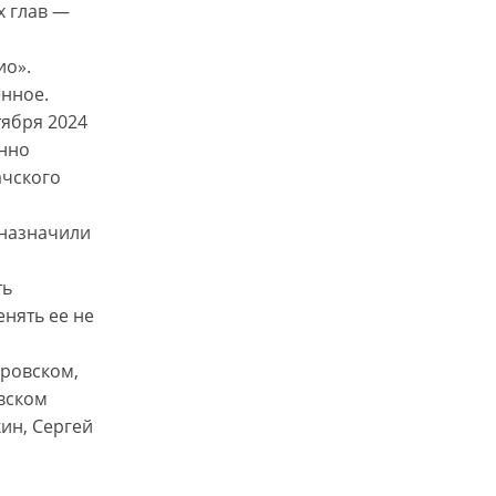
х глав —
ио».
енное.
тября 2024
енно
ачского
 назначили
ть
енять ее не
дровском,
вском
ин, Сергей