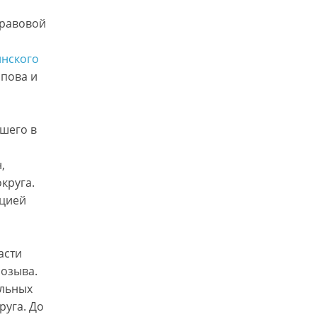
правовой
инского
пова и
вшего в
,
круга.
ацией
асти
созыва.
альных
руга. До