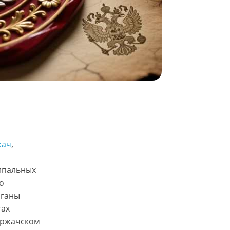
жач
, 
ипальных
о
рганы
гах
иржачском