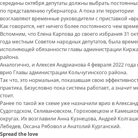
середины октября депутаты должны выбрать постоянны
по представлению губернатора. А пока эти территории
возглавляют временные руководители с приставкой «вр
Как говорится, нет ничего более постоянного чем врем
Вспомним, что Елена Карпова до своего избрания 31 ок
года местным Советом народных депутатов, была врем
исполняющей обязанности главы администрации Кирж
района.
Аналогично, и Алексея Андрианова 4 февраля 2022 года
врио Главы администрации Кольчугинского района.
Так что, это нормальная, показавшая свою эффективнос
практика. Безусловно пока система работает, а значит м
стоит.
Ранее по такой же схеме уже назначили врио в Алексан
Судогодском, Селивановском, Гороховецком и Камешко
округах. Их возглавили Анна Кузнецова, Андрей Колгашк
Лебедев, Оксана Рябовол и Анатолий Курганский.
Spread the love