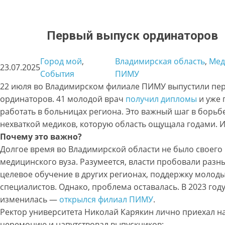
Первый выпуск ординаторов
Город мой
, 
Владимирская область
, 
Мед
23.07.2025
События
ПИМУ
22 июля во Владимирском филиале ПИМУ выпустили пе
ординаторов. 41 молодой врач
получил дипломы
и уже 
работать в больницах региона. Это важный шаг в борьбе
нехваткой медиков, которую область ощущала годами. И
Почему это важно?
Долгое время во Владимирской области не было своего
медицинского вуза. Разумеется, власти пробовали разн
целевое обучение в других регионах, поддержку молод
специалистов. Однако, проблема оставалась. В 2023 год
изменилась —
открылся филиал ПИМУ
.
Ректор университета Николай Карякин лично приехал н
церемонию и напутствовал выпускников: