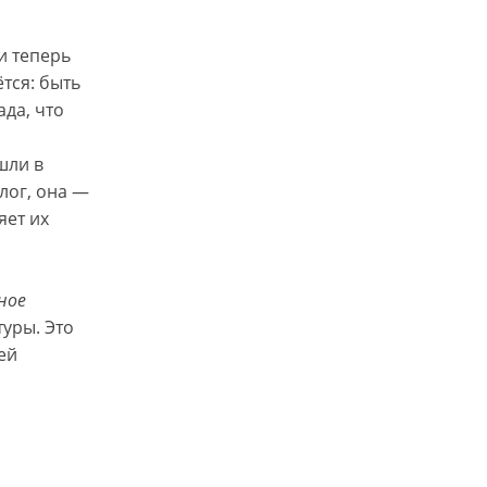
и теперь
тся: быть
да, что
шли в
лог, она —
яет их
ное
туры. Это
ей