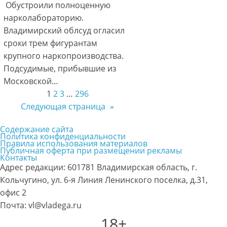
Обустроили полноценную
нарколабораторию.
Владимирский облсуд огласил
сроки трем фигурантам
крупного наркопроизводства.
Подсудимые, прибывшие из
Московской…
1
2
3
…
296
Следующая страница
»
Содержание сайта
Политика конфиденциальности
Правила использования материалов
Публичная оферта при размещении рекламы
Контакты
Адрес редакции: 601781 Владимирская область, г.
Кольчугино, ул. 6-я Линия Ленинского поселка, д.31,
офис 2
Почта: vl@vladega.ru
18+