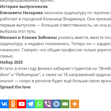
квалифицированных врачей”.
Истории выпускников
Елизавета Назарова
окончила ординатуру по терапии 
работает в городской больнице Владимира. Она признаё
первым выпуском — большая ответственность, но она ра
выбрала этот путь.
Михаил и Ксения Зобнины
учились вместе, вместе по
ординатуру, а недавно поженились. Теперь он — кардио
гинеколог. Говорят, что общая профессия только укрепл
семью.
Набор 2025
Кстати, в этом году филиал набирает студентов на
“Лечеб
дело”
и
“Педиатрию”
, а также на 18 направлений ордина
значит — скоро в регионе будет ещё больше своих врач
Spread the love