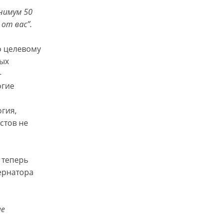
нимум 50
от вас”.
о целевому
ных
-
огие
гия,
стов не
 теперь
ернатора
ше