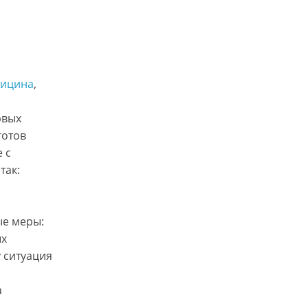
ицина
, 
рвых
готов
 с
так:
ые меры:
ых
у ситуация
а