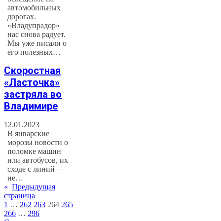
автомобильных
дорогах.
«Владупрадор»
нас снова радует.
Мы уже писали о
его полезных…
Скоростная
«Ласточка»
застряла во
Владимире
12.01.2023
В январские
морозы новости о
поломке машин
или автобусов, их
сходе с линий —
не…
«
Предыдущая
страница
1
…
262
263
264
265
266
…
296