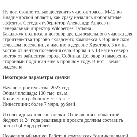
Ну вот, стоило только достроить участок трассы М-12 во
Владимирской области, как сразу начались любопытные
эффекты. Сегодня губернатор Александр Авдеев и
генеральный директор Wildberries Татьяна
Бакальчук подписали договор аренды земельного участка для
строительства торгово-складского комплекса в Воршинском
сельском поселении, а именно в деревне Хрястово, 3 км на
восток от центра поселения села Ворша и в 13 км на северо-
восток от райцентра города Собинка. Договор о намерения
сторонами подписан еще в прошлом году. И вот – земля
выделена.
Некоторые параметры сделки
Начало строительства: 2023 год
Общая площадь: 100 тыс. кв. м.
Количество рабочих мест: 5 тыс.
Инвестиции: более 7 млрд. рублей
Из очевидных плюсов сделки: Отчисления в областной
бюджет за 24 года реализации проекта должны составить
почти 6,4 млрд рублей.
Неочевидный минус. Работа в комплексах “омниканальной