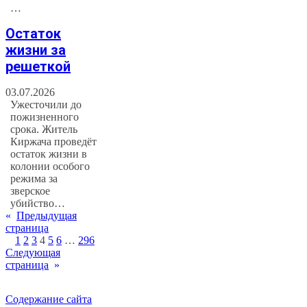
…
Остаток
жизни за
решеткой
03.07.2026
Ужесточили до
пожизненного
срока. Житель
Киржача проведёт
остаток жизни в
колонии особого
режима за
зверское
убийство…
«
Предыдущая
страница
1
2
3
4
5
6
…
296
Следующая
страница
»
Содержание сайта