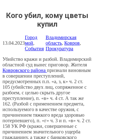
Кого убил, кому цветы
купил
Город
Владимирская
13.04.2023
мой
, 
область
, 
Ковров
, 
События
Прокуратура
Убийство кражи и разбой. Владимирский
областной суд вынес приговор. Жителя
Ковровского района
признали виновным
в совершении преступлений,
предусмотренных п.п. «а, з, к» ч. 2 ст.
105 (убийство двух лиц, сопряженное с
разбоем, с целью скрыть другое
преступление), п. «в» ч. 4 ст. А так же
162. (Разбой с применением предмета,
используемого в качестве оружия, с
причинением тяжкого вреда здоровью
потерпевшего), п. «г» ч. 3 и п. «в» ч. 2 ст.
158 УК РФ (кражи, совершенные с
причинением значительного ущерба
гражданину, а также с банковского