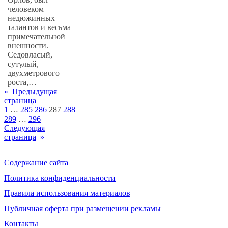
человеком
недюжинных
талантов и весьма
примечательной
внешности.
Седовласый,
сутулый,
двухметрового
роста,…
«
Предыдущая
страница
1
…
285
286
287
288
289
…
296
Следующая
страница
»
Содержание сайта
Политика конфиденциальности
Правила использования материалов
Публичная оферта при размещении рекламы
Контакты