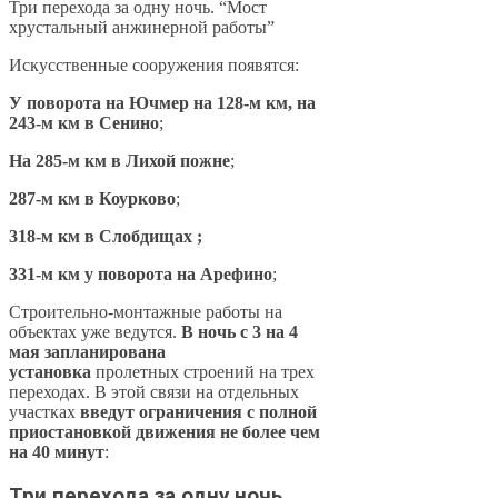
Три перехода за одну ночь. “Мост
хрустальный анжинерной работы”
Искусственные сооружения появятся:
У поворота на Ючмер на 128-м км, на
243-м км в Сенино
;
На 285-м км в Лихой пожне
;
287-м км в Коурково
;
318-м км в Слобдищах ;
331-м км у поворота на Арефино
;
Строительно-монтажные работы на
объектах уже ведутся.
В ночь с 3 на 4
мая запланирована
установка
пролетных строений на трех
переходах. В этой связи на отдельных
участках
введут ограничения с полной
приостановкой движения не более чем
на 40 минут
:
Три перехода за одну ночь