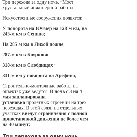
Три перехода за одну ночь. “Мост
хрустальный анжинерной работы”
Искусственные сооружения появятся:
У поворота на Ючмер на 128-м км, на
243-м км в Сенино
;
На 285-м км в Лихой пожне
;
287-м км в Коурково
;
318-м км в Слобдищах ;
331-м км у поворота на Арефино
;
Строительно-монтажные работы на
объектах уже ведутся.
В ночь с 3 на 4
мая запланирована
установка
пролетных строений на трех
переходах. В этой связи на отдельных
участках
введут ограничения с полной
приостановкой движения не более чем
на 40 минут
:
Три перехода за одну ночь