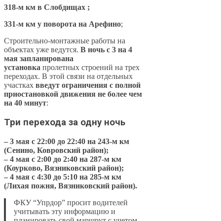
318-м км в Слобдищах ;
331-м км у поворота на Арефино
;
Строительно-монтажные работы на
объектах уже ведутся.
В ночь с 3 на 4
мая запланирована
установка
пролетных строений на трех
переходах. В этой связи на отдельных
участках
введут ограничения с полной
приостановкой движения не более чем
на 40 минут
:
Три перехода за одну ночь
– 3 мая с 22:00 до 22:40 на 243-м км
(Сенино, Ковровский район);
– 4 мая с 2:00 до 2:40 на 287-м км
(Коурково, Вязниковский район);
– 4 мая с 4:30 до 5:10 на 285-м км
(Лихая пожня, Вязниковский район).
ФКУ “Упрдор” просит водителей
учитывать эту информацию и
планировать свой маршрут с учетом