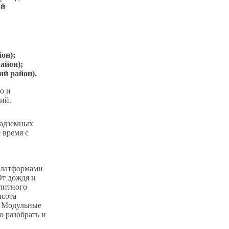
ой
йон);
район);
кий район).
ю и
ий.
надземных
 время с
платформами
От дождя и
литного
ысота
. Модульные
 разобрать и