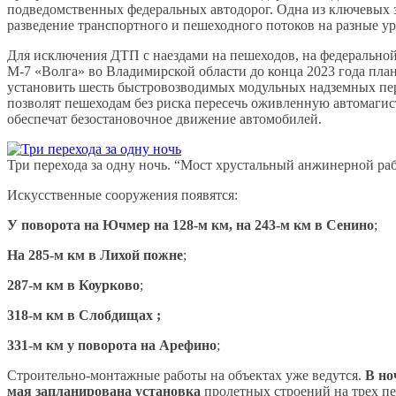
подведомственных федеральных автодорог. Одна из ключевых з
разведение транспортного и пешеходного потоков на разные у
Для исключения ДТП с наездами на пешеходов, на федеральной
М-7 «Волга» во Владимирской области до конца 2023 года пла
установить шесть быстровозводимых модульных надземных пе
позволят пешеходам без риска пересечь оживленную автомагис
обеспечат безостановочное движение автомобилей.
Три перехода за одну ночь. “Мост хрустальный анжинерной ра
Искусственные сооружения появятся:
У поворота на Ючмер на 128-м км, на 243-м км в Сенино
;
На 285-м км в Лихой пожне
;
287-м км в Коурково
;
318-м км в Слобдищах ;
331-м км у поворота на Арефино
;
Строительно-монтажные работы на объектах уже ведутся.
В ноч
мая запланирована установка
пролетных строений на трех пе