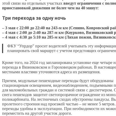
этой связи на отдельных участках
введут ограничения с полн
приостановкой движения не более чем на 40 минут
:
Три перехода за одну ночь
– 3 мая с 22:00 до 22:40 на 243-м км (Сенино, Ковровский ра
– 4 мая с 2:00 до 2:40 на 287-м км (Коурково, Вязниковский 
– 4 мая с 4:30 до 5:10 на 285-м км (Лихая пожня, Вязниковс
ФКУ “Упрдор” просит водителей учитывать эту информаци
планировать свой маршрут с учетом предстоящих ограничен
Кроме того, на 2024 год запланирована установке еще четыре 
перехода в Вязниковском и Гороховецком районах. В настоящее
местными властями уточняются адреса их размещения.
Причем, модульные пешеходные переходы будут оборудованы
стационарным освещением, видеонаблюдением, подъемными 
для маломобильных граждан и системой связи с диспетчером. 
снега пешеходов защитит светопрозрачное ограждение из моно
поликарбоната. На лестничных сходах обустроены пандусы. В
пролетного строения над проезжей частью – не менее 5 метров
переходы удобны в эксплуатации. При необходимости их можно
переместить на другой участок дороги.