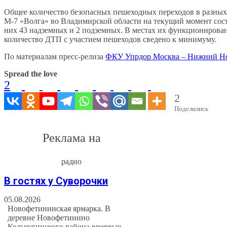
Общее количество безопасных пешеходных переходов в разных
М-7 «Волга» во Владимирской области на текущий момент сост
них 43 надземных и 2 подземных. В местах их функционирова
количество ДТП с участием пешеходов сведено к минимуму.
По материалам пресс-релиза
ФКУ Упрдор Москва – Нижний Н
Spread the love
2
2
Поделились
Реклама на
радио
В гостях у Суворочки
05.08.2026
Новофетининская ярмарка. В
деревне Новофетинино
Кольчугинского района впервые