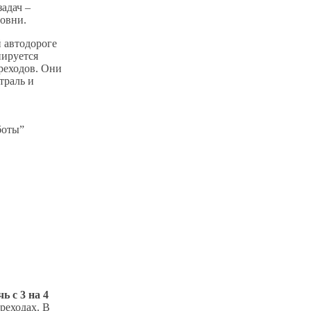
адач –
ровни.
 автодороге
нируется
реходов. Они
траль и
боты”
ь с 3 на 4
реходах. В