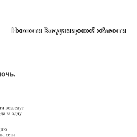
Новости Владимирской области
ночь.
ти возведут
да за одну
цию
на сети