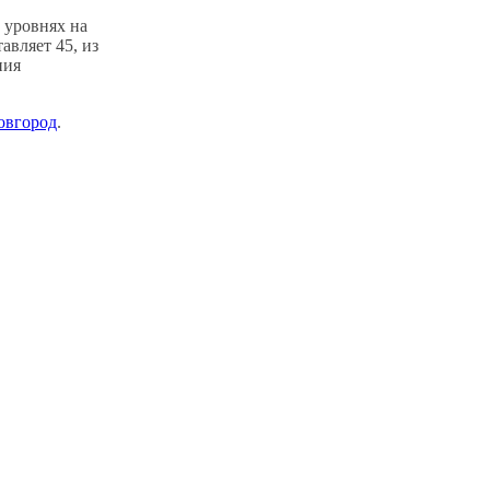
 уровнях на
авляет 45, из
ния
овгород
.