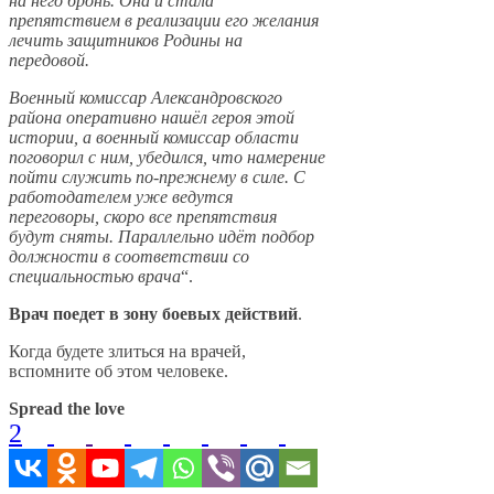
на него бронь. Она и стала
препятствием в реализации его желания
лечить защитников Родины на
передовой.
Военный комиссар Александровского
района оперативно нашёл героя этой
истории, а военный комиссар области
поговорил с ним, убедился, что намерение
пойти служить по-прежнему в силе. С
работодателем уже ведутся
переговоры, скоро все препятствия
будут сняты. Параллельно идёт подбор
должности в соответствии со
специальностью врача
“.
Врач поедет в зону боевых действий
.
Когда будете злиться на врачей,
вспомните об этом человеке.
Spread the love
2