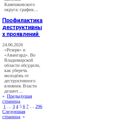
Камешковского
округа: график…
Профилактика
деструктивны
х проявлений
24.06.2026
«Резерв» и
«Авангард». Во
Владимирской
области обсудили,
как уберечь
молодёжь от
деструктивного
влияния. Власти
делают…
«
Предыдущая
страница
1
…
3
4
5
6
7
…
296
Следующая
страница
»