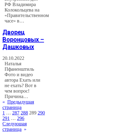
РФ Владимира
Колокольцева на
«Правительственном
часе» в…
Дворец
Воронцовых –
Дашковых
20.10.2022
Наталья
Пфаненштиль
Фото и видео
автора Ехать или
не ехать? Вот в
чем вопрос!
Причина…
«
Предыдущая
страница
1
…
287
288
289
290
291
…
296
Следующая
страница
»