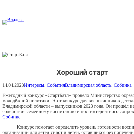
Перейти
к
содержимому
Хороший старт
14.04.2023
Интересы
, 
События
Владимирская область
, 
Собинка
Ежегодный конкурс «СтартБатл» провело Министерство образ
молодёжной политики. Этот конкурс для воспитанников детск
Владимирской области – выпускников 2023 года. Он прошёл на
содействия семейному воспитанию и постинтернатного сопро
Собинке
.
Конкурс помогает определить уровень готовности воспи
организаций для детей-сирот и детей, оставшихся без попечени