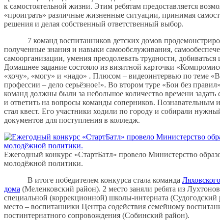
к самостоятельной жизни. Этим ребятам предоставляется возм
«проиграть» различные жизненные ситуации, принимая самос
решения и делая собственный ответственный выбор.
7 команд воспитанников детских домов продемонстриро
полученные знания и навыки самообслуживания, самообеспече
самоорганизации, умения преодолевать трудности, добиваться 
Домашнее задание состояло из визитной карточки «Компромисс
«хочу», «могу» и «надо» . Плюсом – видеоинтервью по теме «
профессии – дело серьёзное!». Во втором туре «Бои без правил
команд должны были за небольшое количество времени задать 
и ответить на вопросы команды соперников. Познавательным 
стал квест. Его участники ходили по городу и собирали нужны
документов для поступления в колледж.
Ежегодный конкурс «СтартБатл» провело Министерство образ
молодёжной политики.
В итоге победителем конкурса стала команда
Ляховского
дома
(Меленковский район). 2 место заняли ребята из Лухтоно
специальной (коррекционной) школы-интерната (Судогодский р
место – воспитанники Центра содействия семейному воспитан
постинтернатного сопровождения (Собинский район).