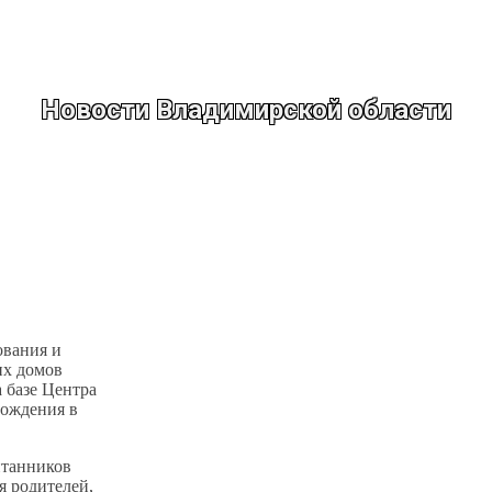
Новости Владимирской области
ования и
их домов
 базе Центра
вождения в
танников
я родителей,