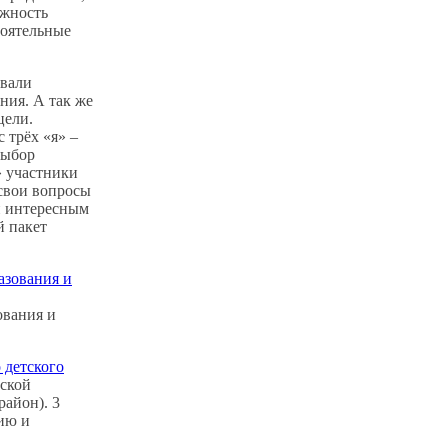
ожность
тоятельные
вали
ния. А так же
цели.
 трёх «я» –
Выбор
» участники
свои вопросы
и интересным
й пакет
ования и
 детского
вской
айон). 3
ию и