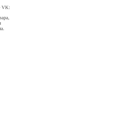
е VK:
вара,
и
а.