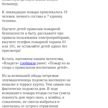
больницу.
К ликвидации пожара привлекалось 19
человек личного состава и 7 единиц
техники.
Научите детей правилам пожарной
безопасности в быту, расскажите про
правила пользования электроприборами,
выучите телефон пожарной охраны 01
или 101, не оставляйте детей одних без
присмотра!
Кстати, напомним нашим читателям,
«Владега»
сообщала
ранее: «Пожар из-за
спора о правильном воспитании детей».
Из-за возникшей обиды нетрезвая
злоумышленница подожгла висевшую на
вешалке в террасе куртку. Тем самым она
фактически подожгла дом. В ходе
возникшего пожара вторая гостья сумела
покинуть дом через окно, а хозяйка, к
сожалению, не смогла выбраться и
скончалась от острого отравления