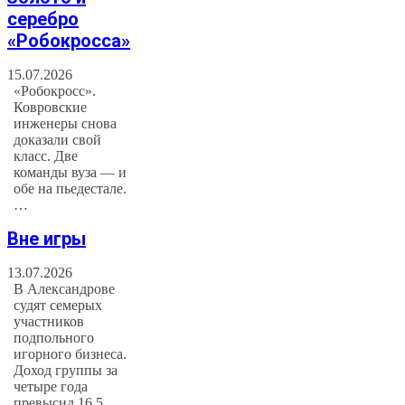
серебро
«Робокросса»
15.07.2026
«Робокросс».
Ковровские
инженеры снова
доказали свой
класс. Две
команды вуза — и
обе на пьедестале.
…
Вне игры
13.07.2026
В Александрове
судят семерых
участников
подпольного
игорного бизнеса.
Доход группы за
четыре года
превысил 16,5…