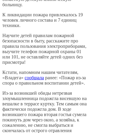
больницу.
К ликвидации пожара привлекалось 19
человек личного состава и 7 единиц
техники.
Научите детей правилам пожарной
безопасности в быту, расскажите про
правила пользования электроприборами,
выучите телефон пожарной охраны 01
или 101, не оставляйте детей одних без
присмотра!
Кстати, напомним нашим читателям,
«Владега»
сообщала
ранее: «Пожар из-за
спора о правильном воспитании детей».
Из-за возникшей обиды нетрезвая
злоумышленница подожгла висевшую на
вешалке в террасе куртку. Тем самым она
фактически подожгла дом. В ходе
возникшего пожара вторая гостья сумела
покинуть дом через окно, а хозяйка, к
сожалению, не смогла выбраться и
скончалась от острого отравления