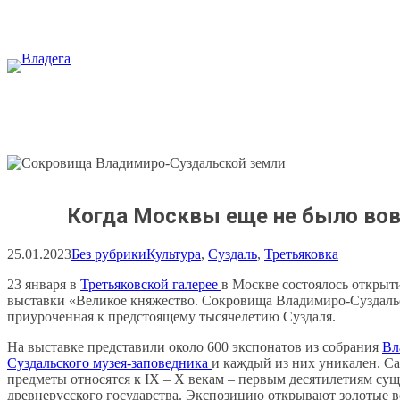
Перейти
к
содержимому
Когда Москвы еще не было вов
25.01.2023
Без рубрики
Культура
, 
Суздаль
, 
Третьяковка
23 января в
Третьяковской галерее
в Москве состоялось открыт
выставки «Великое княжество. Сокровища Владимиро-Суздаль
приуроченная к предстоящему тысячелетию Суздаля.
На выставке представили около 600 экспонатов из собрания
Вл
Суздальского музея-заповедника
и каждый из них уникален. С
предметы относятся к IX – X векам – первым десятилетиям су
древнерусского государства. Экспозицию открывают золотые в