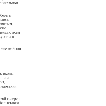
 уникальной
 берега
ялись
овиться,
обно
омендую всем
кусства в
 еще не были.
и, иконы,
ани и
ит,
ледования
ской галереи
бя выставки