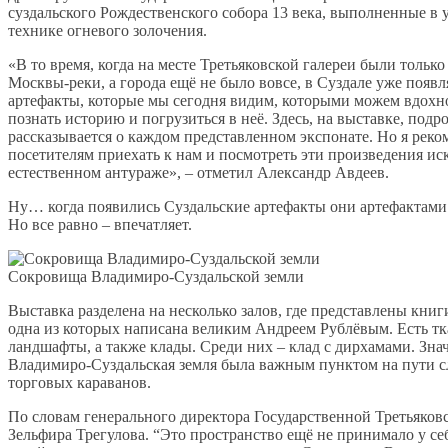
суздальского Рождественского собора 13 века, выполненные в
технике огневого золочения.
«В то время, когда на месте Третьяковской галереи были только
Москвы-реки, а города ещё не было вовсе, в Суздале уже появл
артефакты, которые мы сегодня видим, которыми можем вдохн
познать историю и погрузиться в неё. Здесь, на выставке, подр
рассказывается о каждом представленном экспонате. Но я рек
посетителям приехать к нам и посмотреть эти произведения ис
естественном антураже», – отметил Александр Авдеев.
Ну… когда появились Суздальские артефакты они артефактами
Но все равно – впечатляет.
Сокровища Владимиро-Суздальской земли
Выставка разделена на несколько залов, где представлены книг
одна из которых написана великим Андреем Рублёвым. Есть тк
ландшафты, а также клады. Среди них – клад с дирхамами. Знач
Владимиро-Суздальская земля была важным пунктом на пути с
торговых караванов.
По словам генерального директора Государственной Третьяков
Зельфира Трегулова. “Это пространство ещё не принимало у се