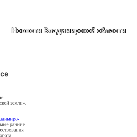
Новости Владимирской области
се
ие
ской земли»,
адимиро-
амые ранние
ществования
орота