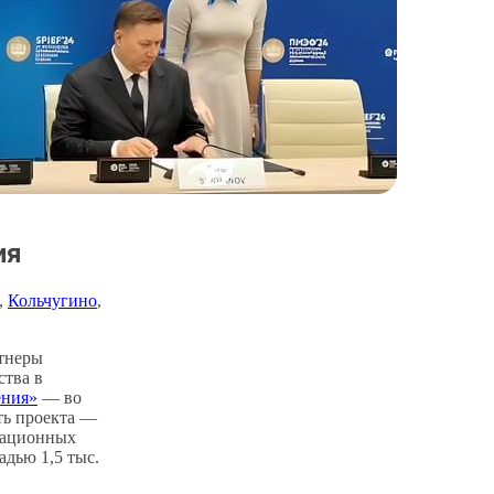
ия
, 
Кольчугино
, 
тнеры
ства в
ения»
— во
ть проекта —
кационных
адью 1,5 тыс.