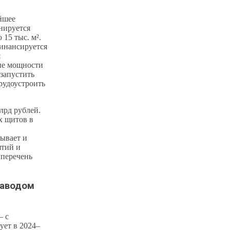
ейшее
нируется
15 тыс. м².
финансируется
я
ные мощности
 запустить
рудоустроить
лрд рублей.
х щитов в
ывает и
ятий и
 перечень
заводом
— с
ует в 2024–