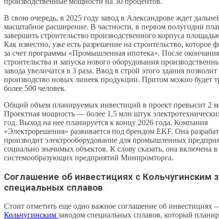
производственные мощности на 30 процентов.
В свою очередь, в 2025 году завод в Александрове ждет дальн
масштабное расширение. В частности, в первом полугодии пла
завершить строительство производственного корпуса площадью 
Как известно, уже есть разрешение на строительство, которое 
за счет программы «Промышленная ипотека». После окончани
строительства и запуска нового оборудования производствен
завода увеличатся в 3 раза. Ввод в строй этого здания позволит
производство новых линеек продукции. Притом можно будет т
более 500 человек.
Общий объем планируемых инвестиций в проект превысит 2 м
Проектная мощность — более 1,5 млн штук электротехнически
год. Выход на нее планируется к концу 2026 года. Компания
«Электрорешения» развивается под брендом EKF. Она разрабат
производит электрооборудование для промышленных предпри
социально значимых объектов. К слову сказать, она включена в
системообразующих предприятий Минпромторга.
Соглашение об инвестициях с Кольчугинским 
специальных сплавов
Стоит отметить еще одно важное соглашение об инвестициях 
Кольчугинским
заводом специальных сплавов, который планир