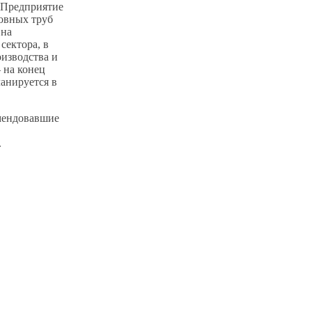
. Предприятие
шовных труб
 на
сектора, в
изводства и
 на конец
анируется в
омендовавшие
.