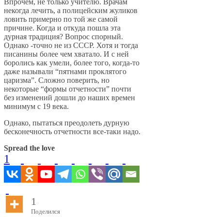
Впрочем, не только учителю. Врачам
некогда лечить, а полицейским жуликов
ловить примерно по той же самой
причине. Когда и откуда пошла эта
дурная традиция? Вопрос спорный.
Однако -точно не из СССР. Хотя и тогда
писанины более чем хватало. И с ней
боролись как умели, более того, когда-то
даже называли “пятнами проклятого
царизма”. Сложно поверить, но
некоторые “формы отчетности” почти
без изменений дошли до наших времен
минимум с 19 века.
Однако, пытаться преодолеть дурную
бесконечность отчетности все-таки надо.
Spread the love
1
1
Поделился