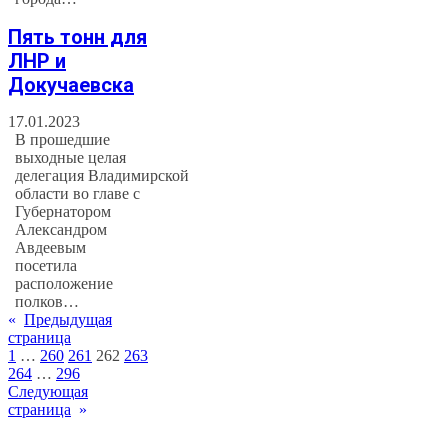
Пять тонн для
ЛНР и
Докучаевска
17.01.2023
В прошедшие
выходные целая
делегация Владимирской
области во главе с
Губернатором
Александром
Авдеевым
посетила
расположение
полков…
«
Предыдущая
страница
1
…
260
261
262
263
264
…
296
Следующая
страница
»