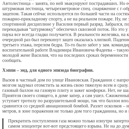
Автолестница – занята, по ней эвакуируют пострадавших. Но е
штурмовая лестница, четырехметровое спец. снаряжение с г-о
зацепом. Такая сейчас используется по большей части на состя
пожарно-прикладному спорту, а не на реальном пожаре. Ну, не 
спортивной дисциплине у Василия первый разряд. Забрался, по
перекидывая “штурмовку” обеспечил сквозной поток. Но это у
паука все всегда гладко получается. В реальности железяка, на
очередной раз был перекинут зацеп оказалась хлипкой. Падени
третьего этажа, перелом бедра. То-то было забот у зам. команди
воспитательной работе Владимира Ивановича Фадеева – такую
молодой жене Василия, что на последних сроках беременности
сообщать.
Хэппи – энд, для одного эпизода биографии.
Вызов в частный дом по улице Ивановская. Гражданин с напр
мозгом задумал отомстить за жизнь свою тяжелую всем и сразу
газовый баллон на газовую плиту и зажег конфорки. Нет, не ша
Приятеля своего спящего, в доме запер, а сам ушел. Сжиженны
уступает тротилу по разрушительной мощи, так что баллон вп
сравнится со средней авиационной бомбой. Разлет осколков – 
метров, в зоне поражения не только дом того гражданина, но и 
Прекратить поступления газа можно только изнутри запертог
самом эпицентре вот-вот предстоящего взрыва. Не на до дум