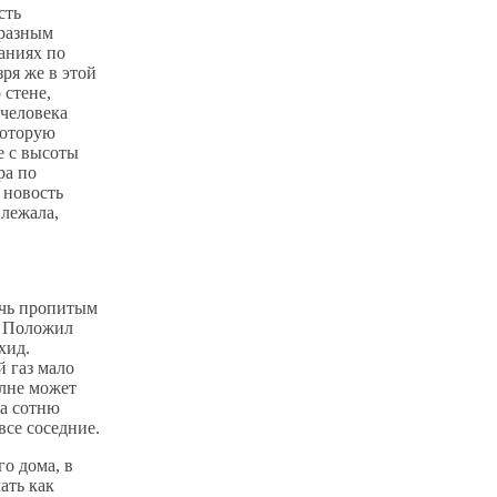
сть
бразным
заниях по
зря же в этой
 стене,
 человека
 которую
е с высоты
ра по
 новость
 лежала,
очь пропитым
. Положил
хид.
й газ мало
олне может
на сотню
все соседние.
о дома, в
ать как