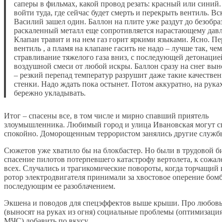
саперы в фильмах, какой провод резать: красный или синий.
войти туда, где сейчас будет смерть и перекрыть вентиль. В
Василий зашел один. Баллон на плите уже раздут до безобра
раскаленный металл еще сопротивляется нарастающему дав
Клапан травит и на нем газ горит яркими языками. Ясно. П
вентиль , а пламя на клапане гасить не надо – лучше так, чем
стравливание тяжелого газа вниз, с последующей детонацией
воздушной смеси от любой искры. Баллон сразу на снег вын
– резкий перепад температур разрушит даже такие качестве
стенки. Надо ждать пока остынет. Потом аккуратно, на рука
бережно укладывать.
Итог – спасены все, в том числе и мирно спавший приятель
злоумышленника. Любимый город и улица Ивановская могут с
спокойно. Доморощенным террористом занялись другие служб
Сюжетов уже хватило бы на блокбастер. Но были в трудовой б
спасение пилотов потерпевшего катастрофу вертолета, к сожал
всех. Случались и трагикомические повороты, когда торчащий 
ротор электродвигателя принимали за хвостовое оперение бом
последующим ее разоблачением.
Экшена и поводов для спецэффектов выше крыши. Про любовь,
(выносят на руках из огня) социальные проблемы (оптимизаци
МЧС) добавить по вкусу.