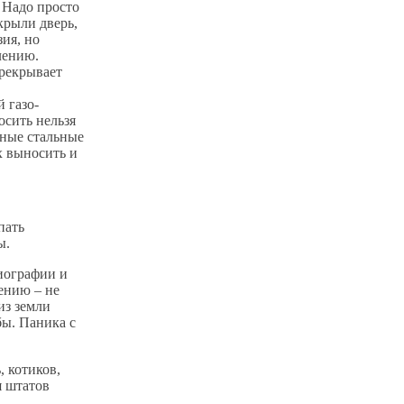
 Надо просто
скрыли дверь,
зия, но
лению.
ерекрывает
 газо-
осить нельзя
нные стальные
х выносить и
пать
ы.
иографии и
ению – не
из земли
бы. Паника с
 котиков,
я штатов