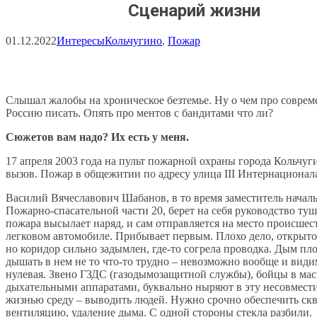
Сценарий жизни
01.12.2022
Интересы
Кольчугино
, 
Пожар
Слышал жалобы на хроническое безтемье. Ну о чем про совре
Россию писать. Опять про ментов с бандитами что ли?
Сюжетов вам надо? Их есть у меня.
17 апреля 2003 года на пульт пожарной охраны города Кольчуг
вызов. Пожар в общежитии по адресу улица III Интернационала
Василий Вячеславович Шабанов, в то время заместитель началь
Пожарно-спасательной части 20, берет на себя руководство ту
пожара высылает наряд, и сам отправляется на место происшест
легковом автомобиле. Прибывает первым. Плохо дело, открытог
но коридор сильно задымлен, где-то согрела проводка. Дым пл
дышать в нем не то что-то трудно – невозможно вообще и види
нулевая. Звено ГЗДС (газодымозащитной службы), бойцы в мас
дыхательными аппаратами, буквально ныряют в эту несовмест
жизнью среду – выводить людей. Нужно срочно обеспечить ск
вентиляцию, удаление дыма. С одной стороны стекла разбили.