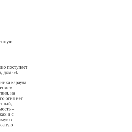
менную
ино поступает
, дом 64.
ника караула
шением
вия, на
о огня нет –
отный,
мость –
ках и с
имую с
возную